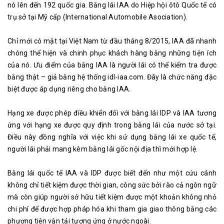
nó lên đến 192 quốc gia. Bằng lái IAA do Hiệp hội ôtô Quốc tế có
trụ sở tại Mỹ cấp (International Automobile Asociation).
Chỉ mới có mặt tại Việt Nam từ đầu tháng 8/2015, IAA đã nhanh
chóng thể hiện và chinh phục khách hàng bằng những tiện ích
của nó. Ưu điểm của bằng IAA là người lái có thể kiểm tra được
bằng thật – giả bằng hệ thống idl-iaa.com. Đây là chức năng đặc
biệt được áp dụng riêng cho bằng IAA.
Hạng xe được phép điều khiển đối với bằng lái IDP và IAA tương
ứng với hạng xe được quy định trong bằng lái của nước sở tại.
Điều này đồng nghĩa với việc khi sử dụng bằng lái xe quốc tế,
người lái phải mang kèm bằng lái gốc nội địa thì mới hợp lệ.
Bằng lái quốc tế IAA và IDP được biết đến như một cứu cánh
không chỉ tiết kiệm được thời gian, công sức bởi rào cả ngôn ngữ
mà còn giúp người sở hữu tiết kiệm được một khoản không nhỏ
chi phí để được hợp pháp hóa khi tham gia giao thông bằng các
phương tiện vận tải tương ứng ở nước ngoài.