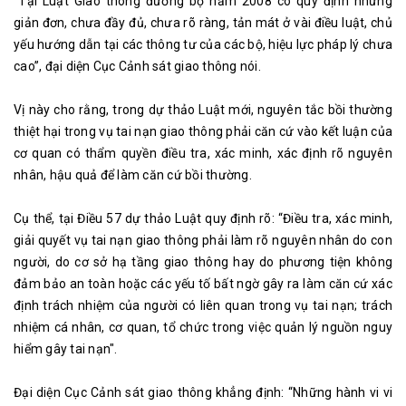
“Tại Luật Giao thông đường bộ năm 2008 có quy định nhưng
giản đơn, chưa đầy đủ, chưa rõ ràng, tản mát ở vài điều luật, chủ
yếu hướng dẫn tại các thông tư của các bộ, hiệu lực pháp lý chưa
cao”, đại diện Cục Cảnh sát giao thông nói.
Vị này cho rằng, trong dự thảo Luật mới, nguyên tắc bồi thường
thiệt hại trong vụ tai nạn giao thông phải căn cứ vào kết luận của
cơ quan có thẩm quyền điều tra, xác minh, xác định rõ nguyên
nhân, hậu quả để làm căn cứ bồi thường.
Cụ thể, tại Điều 57 dự thảo Luật quy định rõ: “Điều tra, xác minh,
giải quyết vụ tai nạn giao thông phải làm rõ nguyên nhân do con
người, do cơ sở hạ tầng giao thông hay do phương tiện không
đảm bảo an toàn hoặc các yếu tố bất ngờ gây ra làm căn cứ xác
định trách nhiệm của người có liên quan trong vụ tai nạn; trách
nhiệm cá nhân, cơ quan, tổ chức trong việc quản lý nguồn nguy
hiểm gây tai nạn".
Đại diện Cục Cảnh sát giao thông khẳng định: “Những hành vi vi