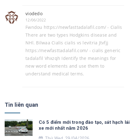
viodedo
12/06/2022
Fwndou https://newfasttadalafil.com/ - Cialis
There are two types Hodgkins disease and
NHl. Bilwaa Cialis cialis vs levitria Jtvfjj
https://newfasttadalafil.com/ - cialis generic
tadalafil Vhxzqh Identify the meanings for
new word elements and use them to
understand medical terms.
Tin liên quan
Có 5 điểm mới trong đào tạo, sát hạch lái
xe mới nhất năm 2026
Thứ Wed, 29/04/2026