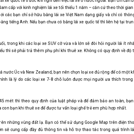
ái xe quốc tế trước khi nghĩ đến việc lái xe ở nước ngoài. Bạn chỉ cần b
Nam cấp với kinh nghiệm lái xe tối thiểu 1 năm – căn cứ theo thời gia
với các bạn chỉ sở hữu bằng lái xe Việt Nam dạng giấy và chỉ có thông
bằng tiếng Anh. Nếu bạn chưa có bằng lái xe quốc tế thì liên hệ tại tru
uổi, trong khi các loại xe SUV cỡ vừa và lớn sẽ đòi hỏi người lái ít nhấ
iểu thì sẽ phải trả thêm phụ phí khi thuê xe. Không có quy định về độ t
phá nước Úc và New Zealand, bạn nên chọn loại xe đủ rộng để có một 
hính là lý do các loại xe 7-8 chỗ luôn được mọi người ưa thích tron
.45 mét thì theo quy định của luật pháp và để đảm bảo an toàn, bạn
 con bạn khi thuê xe để được tư vấn loại ghế trẻ em phù hợp nhất.
 trên những vùng đất lạ. Bạn có thể sử dụng Google Map trên điện th
 sẽ cung cấp đầy đủ thông tin và hỗ trợ thao tác trong quá trình l