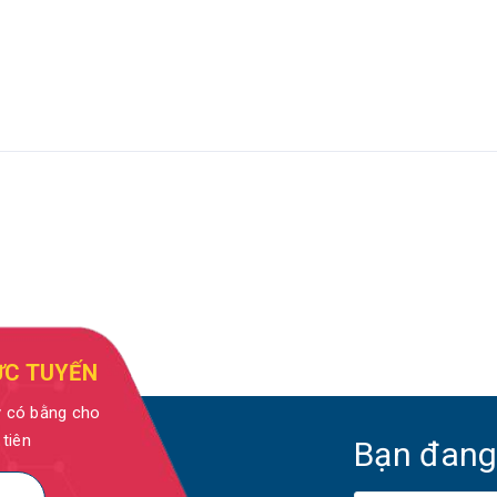
ỰC TUYẾN
y có bằng cho
 tiên
Bạn đang