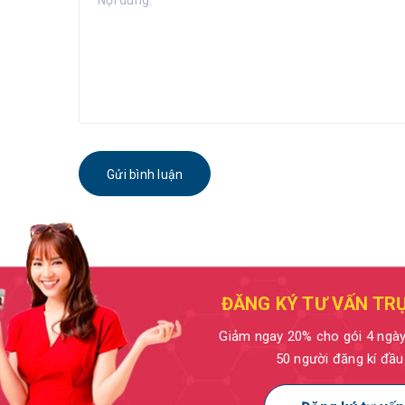
Gửi bình luận
ĐĂNG KÝ TƯ VẤN TR
Giảm ngay 20% cho gói 4 ngà
50 người đăng kí đầu