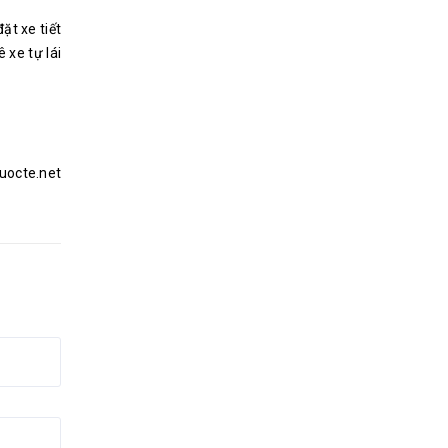
ặt xe tiết
 xe tự lái
uocte.net