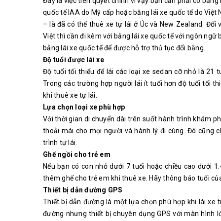
Đây là việc tiên quyết chính vì vậy bạn cần phải có bằng l
quốc tế IAA do Mỹ cấp hoặc bằng lái xe quốc tế do Việt 
– là đã có thể thuê xe tự lái ở Úc và New Zealand. Đối 
Việt thì cần đi kèm với bằng lái xe quốc tế với ngôn ngữ 
bằng lái xe quốc tế để được hỗ trợ thủ tục đổi bằng.
Độ tuổi được lái xe
Độ tuổi tối thiểu để lái các loại xe sedan cỡ nhỏ là 21 t
Trong các trường hợp người lái ít tuổi hơn độ tuổi tối th
khi thuê xe tự lái.
Lựa chọn loại xe phù hợp
Với thời gian di chuyển dài trên suốt hành trình khám 
thoải mái cho mọi người và hành lý đi cùng. Đó cũng c
trình tự lái.
Ghế ngồi cho trẻ em
Nếu bạn có con nhỏ dưới 7 tuổi hoặc chiều cao dưới 1
thêm ghế cho trẻ em khi thuê xe. Hãy thông báo tuổi của
Thiết bị dẫn đường GPS
Thiết bị dẫn đường là một lựa chọn phù hợp khi lái xe
đường nhưng thiết bị chuyên dụng GPS với màn hình lớn