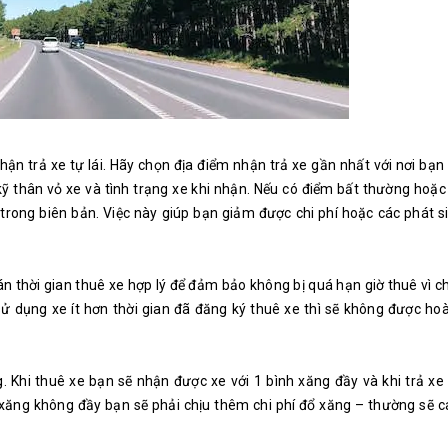
hận trả xe tự lái. Hãy chọn địa điểm nhận trả xe gần nhất với nơi bạn
a kỹ thân vỏ xe và tình trạng xe khi nhận. Nếu có điểm bất thường hoặc 
 trong biên bản. Việc này giúp bạn giảm được chi phí hoặc các phát 
án thời gian thuê xe hợp lý để đảm bảo không bị quá hạn giờ thuê vì c
sử dụng xe ít hơn thời gian đã đăng ký thuê xe thì sẽ không được hoà
 Khi thuê xe bạn sẽ nhận được xe với 1 bình xăng đầy và khi trả xe
nh xăng không đầy bạn sẽ phải chịu thêm chi phí đổ xăng – thường sẽ 