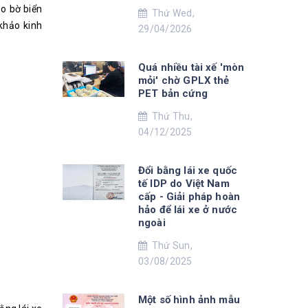
o bờ biển
Thứ Wed,
khảo kinh
29/04/2026
Quá nhiều tài xế 'mòn
mỏi' chờ GPLX thẻ
PET bản cứng
Thứ Thu,
04/12/2025
Đổi bằng lái xe quốc
tế IDP do Việt Nam
cấp - Giải pháp hoàn
hảo để lái xe ở nước
ngoài
Thứ Sun,
03/08/2025
Một số hình ảnh mẫu