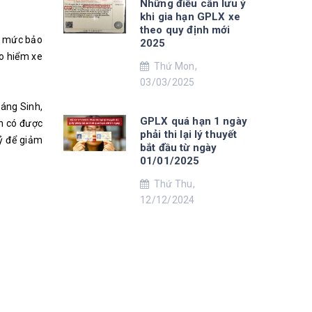
Những điều cần lưu ý
khi gia hạn GPLX xe
theo quy định mới
ều mức bảo
2025
ảo hiểm xe
Thứ Mon,
03/03/2025
iáng Sinh,
GPLX quá hạn 1 ngày
n có được
phải thi lại lý thuyết
uỷ để giảm
bắt đầu từ ngày
01/01/2025
Thứ Thu,
12/12/2024