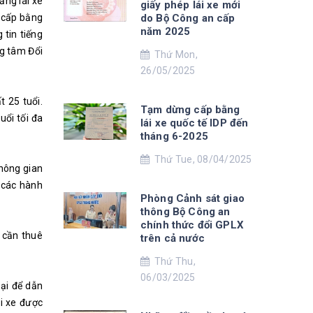
ằng lái xe
giấy phép lái xe mới
n cấp bằng
do Bộ Công an cấp
năm 2025
 tin tiếng
ng tâm Đổi
Thứ Mon,
26/05/2025
t 25 tuổi.
Tạm dừng cấp bằng
uổi tối đa
lái xe quốc tế IDP đến
tháng 6-2025
Thứ Tue, 08/04/2025
không gian
g các hành
Phòng Cảnh sát giao
thông Bộ Công an
chính thức đổi GPLX
 cần thuê
trên cả nước
Thứ Thu,
06/03/2025
oại để dẫn
ái xe được