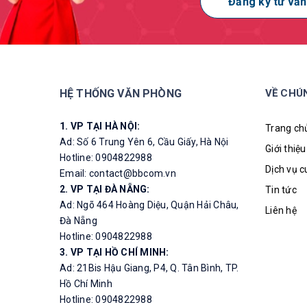
Đăng ký tư vấn
HỆ THỐNG VĂN PHÒNG
VỀ CHÚ
1. VP TẠI HÀ NỘI:
Trang ch
Ad: Số 6 Trung Yên 6, Cầu Giấy, Hà Nội
Giới thiệu
Hotline: 0904822988
Dịch vụ 
Email: contact@bbcom.vn
2. VP TẠI ĐÀ NẴNG:
Tin tức
Ad: Ngõ 464 Hoàng Diệu, Quận Hải Châu,
Liên hệ
Đà Nẵng
Hotline: 0904822988
3. VP TẠI HỒ CHÍ MINH:
Ad: 21Bis Hậu Giang, P4, Q. Tân Bình, TP.
Hồ Chí Minh
Hotline: 0904822988