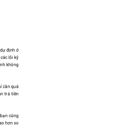
 dự định ở
các lỗi kỹ
sinh không
hỉ cần quá
n trả tiền
 bạn cũng
cao hơn so