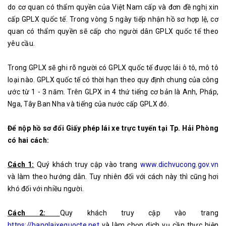
do cơ quan có thẩm quyền của Việt Nam cấp và đơn đề nghị xin
cấp GPLX quốc tế. Trong vòng 5 ngày tiếp nhận hồ sơ hợp lệ, cơ
quan có thẩm quyền sẽ cấp cho người dân GPLX quốc tế theo
yêu cầu.
Trong GPLX sẽ ghi rõ người có GPLX quốc tế được lái ô tô, mô tô
loại nào. GPLX quốc tế có thời hạn theo quy định chung của công
ước từ 1 - 3 năm. Trên GLPX in 4 thứ tiếng cơ bản là Anh, Pháp,
Nga, Tây Ban Nha và tiếng của nước cấp GPLX đó.
Để nộp hồ sơ đổi Giấy phép lái xe trực tuyến tại Tp. Hải Phòng
có hai cách:
Cách 1:
Quý khách truy cập vào trang
www.dichvucong.gov.vn
và làm theo hướng dẫn. Tuy nhiên đối với cách này thì cũng hơi
khó đối với nhiều người.
Cách 2:
Quy khách truy cập vào trang
https://banglaixequocte.net
và làm chọn dịch vụ cần thực hiện