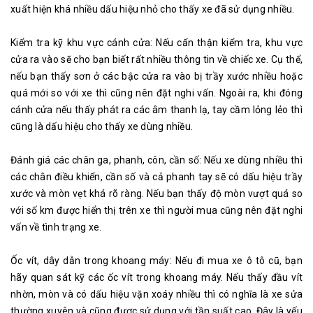
xuất hiện khá nhiều dấu hiệu nhỏ cho thấy xe đã sử dụng nhiều.
Kiểm tra kỹ khu vực cánh cửa: Nếu cẩn thận kiểm tra, khu vực
cửa ra vào sẽ cho bạn biết rất nhiều thông tin về chiếc xe. Cụ thể,
nếu bạn thấy sơn ở các bậc cửa ra vào bị trầy xước nhiều hoặc
quá mới so với xe thì cũng nên đặt nghi vấn. Ngoài ra, khi đóng
cánh cửa nếu thấy phát ra các âm thanh lạ, tay cầm lỏng lẻo thì
cũng là dấu hiệu cho thấy xe dùng nhiều.
Đánh giá các chân ga, phanh, côn, cần số: Nếu xe dùng nhiều thì
các chân điều khiển, cần số và cả phanh tay sẽ có dấu hiệu trầy
xước và mòn vẹt khá rõ ràng. Nếu bạn thấy độ mòn vượt quá so
với số km được hiển thị trên xe thì người mua cũng nên đặt nghi
vấn về tình trạng xe.
Ốc vít, dây dẫn trong khoang máy: Nếu đi mua xe ô tô cũ, bạn
hãy quan sát kỹ các ốc vít trong khoang máy. Nếu thấy đầu vít
nhờn, mòn và có dấu hiệu vặn xoáy nhiều thì có nghĩa là xe sửa
thường xuyên và cũng được sử dụng với tần suất cao. Đây là yếu