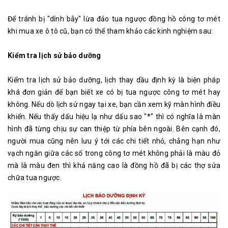
Để tránh bị "dính bẫy" lừa đảo tua ngược đồng hồ công tơ mét
khi mua xe ô tô cũ, bạn có thể tham khảo các kinh nghiệm sau:
Kiểm tra lịch sử bảo dưỡng
Kiểm tra lịch sử bảo dưỡng, lịch thay dầu định kỳ là biện pháp
khá đơn giản để bạn biết xe có bị tua ngược công tơ mét hay
không. Nếu dò lịch sử ngay tại xe, bạn cần xem kỹ màn hình điều
khiển. Nếu thấy dấu hiệu lạ như dấu sao "*" thì có nghĩa là màn
hình đã từng chịu sự can thiệp từ phía bên ngoài. Bên cạnh đó,
người mua cũng nên lưu ý tới các chi tiết nhỏ, chẳng hạn như
vạch ngăn giữa các số trong công tơ mét không phải là màu đỏ
mà là màu đen thì khả năng cao là đồng hồ đã bị các thợ sửa
chữa tua ngược.