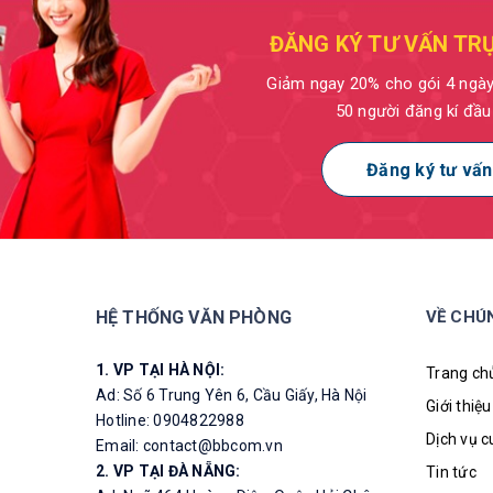
ĐĂNG KÝ TƯ VẤN TR
Giảm ngay 20% cho gói 4 ngà
50 người đăng kí đầu
Đăng ký tư vấn
HỆ THỐNG VĂN PHÒNG
VỀ CHÚ
1. VP TẠI HÀ NỘI:
Trang ch
Ad: Số 6 Trung Yên 6, Cầu Giấy, Hà Nội
Giới thiệu
Hotline: 0904822988
Dịch vụ 
Email: contact@bbcom.vn
2. VP TẠI ĐÀ NẴNG:
Tin tức