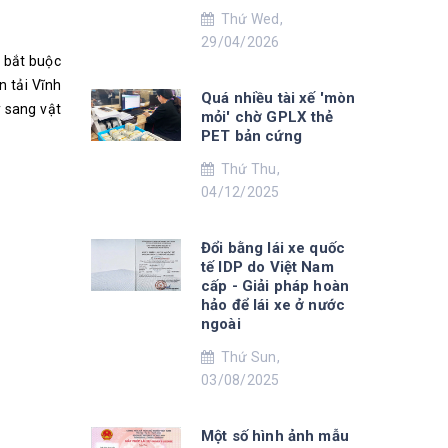
Thứ Wed,
29/04/2026
h bắt buộc
 tải Vĩnh
Quá nhiều tài xế 'mòn
 sang vật
mỏi' chờ GPLX thẻ
PET bản cứng
Thứ Thu,
04/12/2025
Đổi bằng lái xe quốc
tế IDP do Việt Nam
cấp - Giải pháp hoàn
hảo để lái xe ở nước
ngoài
Thứ Sun,
03/08/2025
Một số hình ảnh mẫu