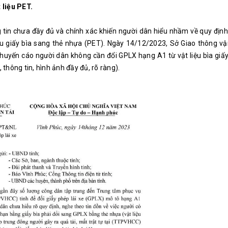
 liệu PET.
 tin chưa đầy đủ và chính xác khiến người dân hiểu nhầm về quy địn
u giấy bìa sang thẻ nhựa (PET). Ngày 14/12/2023, Sở Giao thông vận
ến cáo người dân không cần đổi GPLX hạng A1 từ vật liệu bìa giấy
thông tin, hình ảnh đầy đủ, rõ ràng).