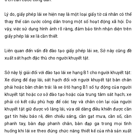
Lý do, giấy phép lái xe hiện nay là một loại giấy tờ cá nhân có thể
thay thế căn cước công dân trong một số hoạt động xã hội. Do
vậy, việc sử dụng hình ảnh rõ ràng, đảm bảo tính nhận diện trên
giấy phép lái xe là cần thiết.
Liên quan đến vấn đề đào tạo giấy phép lái xe, Sở này cũng đề
xuất sát hạch đặc thù cho người khuyết tật.
Sở này lý giải đối với đào tạo lái xe hạng B1 cho người khuyết tật:
Xe dùng để dạy lái, sát hạch đối với người khuyết tật bàn chân
phải hoặc bàn chân trái: là xe ôtô hạng B1 số tự động của người
khuyết tật hoặc cơ sở đào tạo hoặc của trung tâm sát hạch; xe
phải có kết cấu phù hợp để các tay và chân còn lại của người
khuyết tật giữ được vô lăng lái, vừa dễ dàng điều khiển được cần
gạt tín hiệu báo rẽ, đèn chiếu sáng, cần gạt mưa, cần số, cần
phanh tay, bàn đạp phanh chân, bàn đạp ga trong mọi tình
huống khi lái xe theo đúng chức năng thiết kế của nhà sản xuất