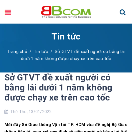
Tin tức
Trang chủ
/
Tin tức
/
Sở GTVT đề xuất người có bằng lái
dưới 1 năm không được chạy xe trên cao tốc
Sở GTVT đề xuất người có
bằng lái dưới 1 năm không
được chạy xe trên cao tốc
Thứ Thu, 13/01/2022
Mới đây Sở Giao thông Vận tải TP. HCM vừa đề nghị Bộ Giao
thông Vận tải xem xét quy định về việc người có bằng lái ôtô