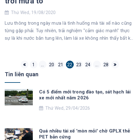
trời mưa to
Thứ Wed, 19/08/2020
Lưu thông trong ngày mưa là tình huống mà tài xế nào cũng
từng gặp phải. Tuy nhiên, trải nghiệm "cảm giác mạnh" thực
sự là khi nước bắn tung lên, làm lái xe không nhìn thấy bất kỳ
điều gì phía trước.
1
...
20
21
22
23
24
...
28
Tin liên quan
Có 5 điểm mới trong đào tạo, sát hạch lái
xe mới nhất năm 2026
Thứ Wed, 29/04/2026
Quá nhiều tài xế 'mòn mỏi' chờ GPLX thẻ
PET bản cứng