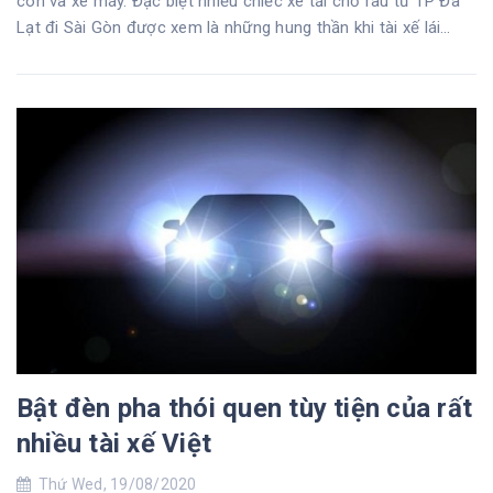
con và xe máy. Đặc biệt nhiều chiếc xe tải chở rau từ TP Đà
Lạt đi Sài Gòn được xem là những hung thần khi tài xế lái
những chiếc xe này sẵn sàng đạp ga, lấn làn, vượt ẩu để đi
nhanh.
Bật đèn pha thói quen tùy tiện của rất
nhiều tài xế Việt
Thứ Wed, 19/08/2020