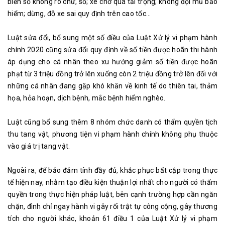
biển số không rõ chữ, số; xe chở quá tải trọng; không đội mũ bảo
hiểm; dừng, đỗ xe sai quy định trên cao tốc...
Luật sửa đổi, bổ sung một số điều của Luật Xử lý vi phạm hành
chính 2020 cũng sửa đổi quy định về số tiền được hoãn thi hành
áp dụng cho cá nhân theo xu hướng giảm số tiền được hoãn
phạt từ 3 triệu đồng trở lên xuống còn 2 triệu đồng trở lên đối với
những cá nhân đang gặp khó khăn về kinh tế do thiên tai, thảm
họa, hỏa hoạn, dịch bệnh, mắc bệnh hiểm nghèo.
Luật cũng bổ sung thêm 8 nhóm chức danh có thẩm quyền tịch
thu tang vật, phương tiện vi phạm hành chính không phụ thuộc
vào giá trị tang vật.
Ngoài ra, để bảo đảm tính đầy đủ, khắc phục bất cập trong thực
tế hiện nay, nhằm tạo điều kiện thuận lợi nhất cho người có thẩm
quyền trong thực hiện pháp luật, bên cạnh trường hợp cần ngăn
chặn, đình chỉ ngay hành vi gây rối trật tự công cộng, gây thương
tích cho người khác, khoản 61 điều 1 của Luật Xử lý vi phạm