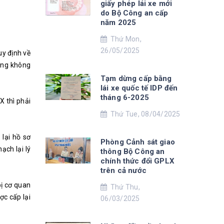
giấy phép lái xe mới
do Bộ Công an cấp
năm 2025
Thứ Mon,
26/05/2025
y định về
hưng không
Tạm dừng cấp bằng
lái xe quốc tế IDP đến
tháng 6-2025
X thì phải
Thứ Tue, 08/04/2025
 lại hồ sơ
Phòng Cảnh sát giao
ạch lại lý
thông Bộ Công an
chính thức đổi GPLX
trên cả nước
ị cơ quan
Thứ Thu,
ợc cấp lại
06/03/2025