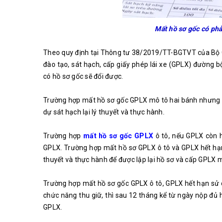
Mất hồ sơ gốc có phải
Theo quy định tại Thông tư 38/2019/TT-BGTVT của Bộ G
đào tạo, sát hạch, cấp giấy phép lái xe (GPLX) đường 
có hồ sơ gốc sẽ đổi được.
Trường hợp mất hồ sơ gốc GPLX mô tô hai bánh nhưng cò
dự sát hạch lại lý thuyết và thực hành.
Trường hợp
mất hồ sơ gốc GPLX
ô tô, nếu GPLX còn h
GPLX. Trường hợp mất hồ sơ GPLX ô tô và GPLX hết hạn 
thuyết và thực hành để được lập lại hồ sơ và cấp GPLX m
Trường hợp mất hồ sơ gốc GPLX ô tô, GPLX hết hạn sử 
chức năng thu giữ, thì sau 12 tháng kể từ ngày nộp đủ 
GPLX.