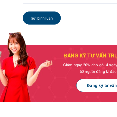
Gửi bình luận
ĐĂNG KÝ TƯ VẤN TR
Giảm ngay 20% cho gói 4 ngà
50 người đăng kí đầu
Đăng ký tư vấn