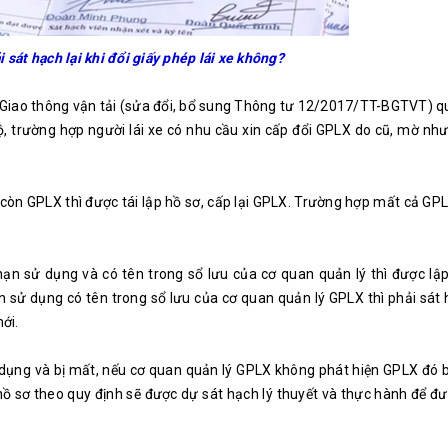
 sát hạch lại khi đổi giấy phép lái xe không?
iao thông vận tải (sửa đổi, bổ sung Thông tư 12/2017/TT-BGTVT) qu
bộ, trường hợp người lái xe có nhu cầu xin cấp đổi GPLX do cũ, mờ n
n GPLX thì được tái lập hồ sơ, cấp lại GPLX. Trường hợp mất cả GPL
ạn sử dụng và có tên trong sổ lưu của cơ quan quản lý thì được lập
sử dụng có tên trong sổ lưu của cơ quan quản lý GPLX thì phải sát h
ới.
dụng và bị mất, nếu cơ quan quản lý GPLX không phát hiện GPLX đó b
hồ sơ theo quy định sẽ được dự sát hạch lý thuyết và thực hành để đư