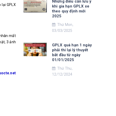
Những điều cần lưu ý
p lại GPLX
khi gia hạn GPLX xe
theo quy định mới
2025
Thứ Mon,
03/03/2025
 nhân mất
ặt, 3 ảnh
GPLX quá hạn 1 ngày
phải thi lại lý thuyết
bắt đầu từ ngày
01/01/2025
Thứ Thu,
uocte.net
12/12/2024