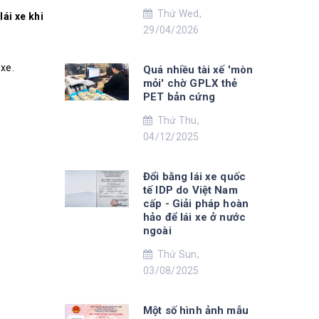
Thứ Wed,
ái xe khi
29/04/2026
 xe.
Quá nhiều tài xế 'mòn
mỏi' chờ GPLX thẻ
PET bản cứng
Thứ Thu,
04/12/2025
Đổi bằng lái xe quốc
tế IDP do Việt Nam
cấp - Giải pháp hoàn
hảo để lái xe ở nước
ngoài
Thứ Sun,
03/08/2025
Một số hình ảnh mẫu