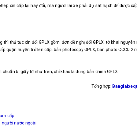
ép xin cấp lại hay đổi, mà người lái xe phải dự sát hạch để được cấ
thì thủ tục xin đổi GPLX gồm: đơn đề nghị đổi GPLX, tờ khai nguyên
cấp quận huyện trở lên cấp, bản photocopy GPLX, bản photo CCCD 2 m
 chuẩn bị giấy tờ như trên, chỉ khác là dùng bản chính GPLX.
Tổng hợp:
Banglaixeq
 Nam cấp
o người nước ngoài