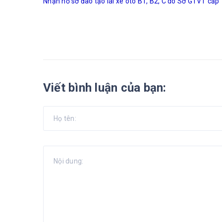
Nhận hồ sơ đào tạo lái xe oto B1, B2, C do Sở GTVT cấp
Viết bình luận của bạn: