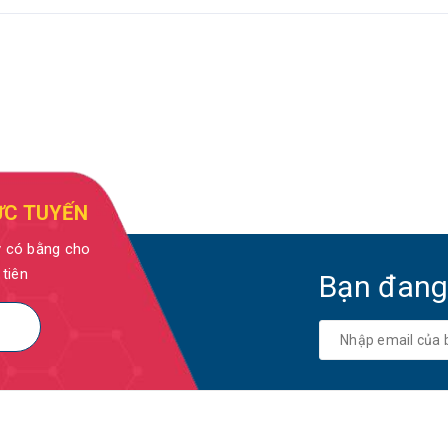
ỰC TUYẾN
y có bằng cho
 tiên
Bạn đang